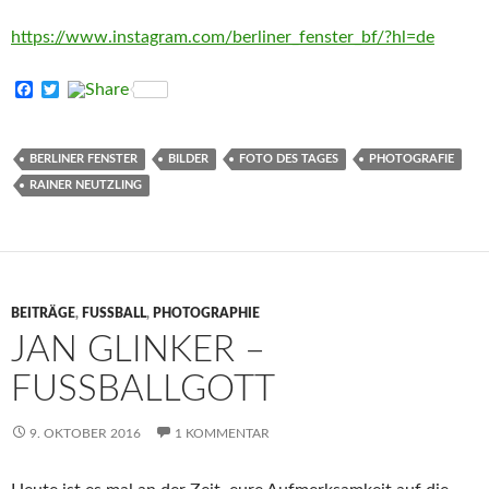
https://www.instagram.com/berliner_fenster_bf/?hl=de
F
T
a
w
c
i
e
t
b
t
BERLINER FENSTER
BILDER
FOTO DES TAGES
PHOTOGRAFIE
o
e
RAINER NEUTZLING
o
r
k
BEITRÄGE
,
FUSSBALL
,
PHOTOGRAPHIE
JAN GLINKER –
FUSSBALLGOTT
9. OKTOBER 2016
1 KOMMENTAR