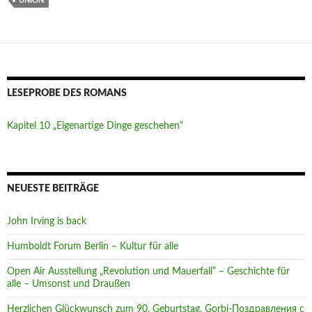
UNION
o
r
k
LESEPROBE DES ROMANS
Kapitel 10 „Eigenartige Dinge geschehen“
NEUESTE BEITRÄGE
John Irving is back
Humboldt Forum Berlin – Kultur für alle
Open Air Ausstellung „Revolution und Mauerfall“ – Geschichte für
alle – Umsonst und Draußen
Herzlichen Glückwunsch zum 90. Geburtstag, Gorbi-Поздравления с