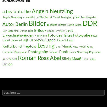
SCHLAGWÖRTER
Angela Neutzling
a beautiful lie
Angela Neutzling a beautiful lie The Secret Chord Analogfotografie
Autobiografie
DDR
Bilder
Autor
Berlin
Biografie
Bizarre
David Lynch
E-Book
Der Distelfink
Donna Tartt
ebook
Ernststr. 14/16
Erwachsenwerden
Foto des Tages
Fotografie
Film
Filme
Fotos
Huxleys
Jugend
Harald Hauswald
HdjT
Justin Sullivan
Lesung
Kulturbund Treptow
Musik
Live
New Model Army
Photografie
Punk
Ostberlin
Pennywise
Podewil
Rainer Neutzling
Regisseur
Roman
Ross Abel
Silvia Maaß
Reisebericht
Twin Peaks
Union
Suchen
nach: