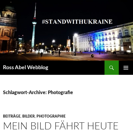
Suchen
Ross Abel Webblog
SPRINGE
PRIMÄR
ZUM
MENÜ
INHALT
Schlagwort-Archive: Photografie
BEITRÄGE
,
BILDER
,
PHOTOGRAPHIE
MEIN BILD FÄHRT HEUTE