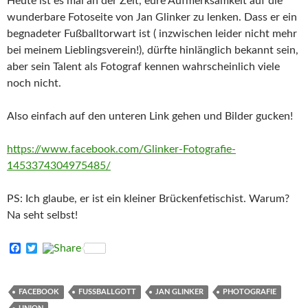
Heute ist es mal an der Zeit, eure Aufmerksamkeit auf die
wunderbare Fotoseite von Jan Glinker zu lenken. Dass er ein
begnadeter Fußballtorwart ist ( inzwischen leider nicht mehr
bei meinem Lieblingsverein!), dürfte hinlänglich bekannt sein,
aber sein Talent als Fotograf kennen wahrscheinlich viele
noch nicht.
Also einfach auf den unteren Link gehen und Bilder gucken!
https://www.facebook.com/Glinker-Fotografie-
1453374304975485/
PS: Ich glaube, er ist ein kleiner Brückenfetischist. Warum?
Na seht selbst!
F
T
a
w
c
i
e
t
b
t
FACEBOOK
FUSSBALLGOTT
JAN GLINKER
PHOTOGRAFIE
o
e