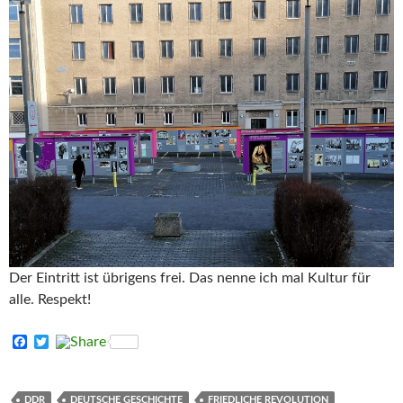
Der Eintritt ist übrigens frei. Das nenne ich mal Kultur für
alle. Respekt!
F
T
a
w
c
i
e
t
b
t
DDR
DEUTSCHE GESCHICHTE
FRIEDLICHE REVOLUTION