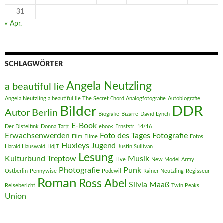
31
« Apr.
SCHLAGWÖRTER
Angela Neutzling
a beautiful lie
Angela Neutzling a beautiful lie The Secret Chord Analogfotografie
Autobiografie
DDR
Bilder
Autor
Berlin
Biografie
Bizarre
David Lynch
E-Book
Der Distelfink
Donna Tartt
ebook
Ernststr. 14/16
Erwachsenwerden
Foto des Tages
Fotografie
Film
Filme
Fotos
Huxleys
Jugend
Harald Hauswald
HdjT
Justin Sullivan
Lesung
Kulturbund Treptow
Musik
Live
New Model Army
Photografie
Punk
Ostberlin
Pennywise
Podewil
Rainer Neutzling
Regisseur
Roman
Ross Abel
Silvia Maaß
Reisebericht
Twin Peaks
Union