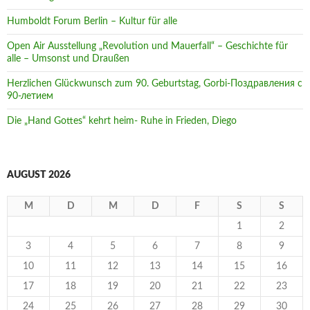
Humboldt Forum Berlin – Kultur für alle
Open Air Ausstellung „Revolution und Mauerfall“ – Geschichte für
alle – Umsonst und Draußen
Herzlichen Glückwunsch zum 90. Geburtstag, Gorbi-Поздравления с
90-летием
Die „Hand Gottes“ kehrt heim- Ruhe in Frieden, Diego
AUGUST 2026
M
D
M
D
F
S
S
1
2
3
4
5
6
7
8
9
10
11
12
13
14
15
16
17
18
19
20
21
22
23
24
25
26
27
28
29
30