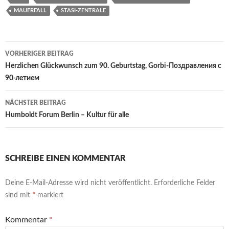
o
e
MAUERFALL
STASI-ZENTRALE
o
r
k
Beitrags-
VORHERIGER BEITRAG
Navigation
Herzlichen Glückwunsch zum 90. Geburtstag, Gorbi-Поздравления с
90-летием
NÄCHSTER BEITRAG
Humboldt Forum Berlin – Kultur für alle
SCHREIBE EINEN KOMMENTAR
Deine E-Mail-Adresse wird nicht veröffentlicht.
Erforderliche Felder
sind mit
*
markiert
Kommentar
*