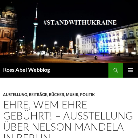
Suchen
Ross Abel Webblog
SPRINGE
PRIMÄR
ZUM
MENÜ
INHALT
AUSTELLUNG
,
BEITRÄGE
,
BÜCHER
,
MUSIK
,
POLITIK
EHRE, WEM EHRE
GEBÜHRT! – AUSSTELLUNG
ÜBER NELSON MANDELA