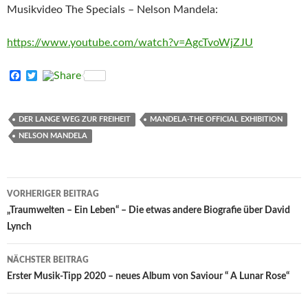
Musikvideo The Specials – Nelson Mandela:
https://www.youtube.com/watch?v=AgcTvoWjZJU
F
T
a
w
c
i
e
t
b
t
DER LANGE WEG ZUR FREIHEIT
MANDELA-THE OFFICIAL EXHIBITION
o
e
NELSON MANDELA
o
r
k
Beitrags-
VORHERIGER BEITRAG
Navigation
„Traumwelten – Ein Leben“ – Die etwas andere Biografie über David
Lynch
NÄCHSTER BEITRAG
Erster Musik-Tipp 2020 – neues Album von Saviour “ A Lunar Rose“