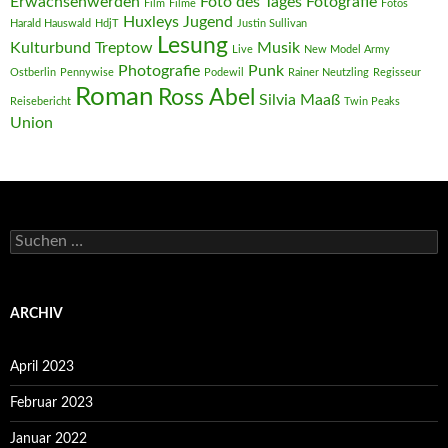
Erwachsenwerden
Foto des Tages
Fotografie
Film
Filme
Fotos
Huxleys
Jugend
Harald Hauswald
HdjT
Justin Sullivan
Lesung
Kulturbund Treptow
Musik
Live
New Model Army
Photografie
Punk
Ostberlin
Pennywise
Podewil
Rainer Neutzling
Regisseur
Roman
Ross Abel
Silvia Maaß
Reisebericht
Twin Peaks
Union
Suchen
nach:
ARCHIV
April 2023
Februar 2023
Januar 2022