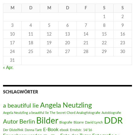
M
D
M
D
F
S
S
1
2
3
4
5
6
7
8
9
10
11
12
13
14
15
16
17
18
19
20
21
22
23
24
25
26
27
28
29
30
31
« Apr.
SCHLAGWÖRTER
Angela Neutzling
a beautiful lie
Angela Neutzling a beautiful lie The Secret Chord Analogfotografie
Autobiografie
DDR
Bilder
Autor
Berlin
Biografie
Bizarre
David Lynch
E-Book
Der Distelfink
Donna Tartt
ebook
Ernststr. 14/16