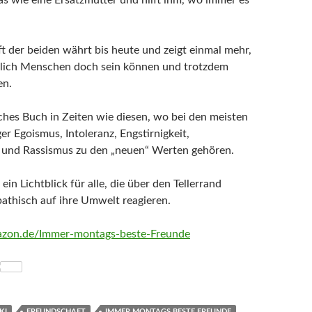
s wie eine Ersatzmutter und hilft ihm, wo immer es
t der beiden währt bis heute und zeigt einmal mehr,
dlich Menschen doch sein können und trotzdem
en.
liches Buch in Zeiten wie diesen, wo bei den meisten
r Egoismus, Intoleranz, Engstirnigkeit,
t und Rassismus zu den „neuen“ Werten gehören.
 ein Lichtblick für alle, die über den Tellerrand
athisch auf ihre Umwelt reagieren.
azon.de/Immer-montags-beste-Freunde
KI
FREUNDSCHAFT
IMMER MONTAGS BESTE FREUNDE