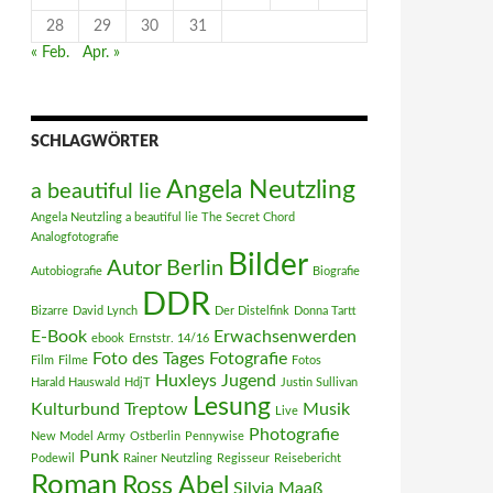
28
29
30
31
« Feb.
Apr. »
SCHLAGWÖRTER
Angela Neutzling
a beautiful lie
Angela Neutzling a beautiful lie The Secret Chord
Analogfotografie
Bilder
Autor
Berlin
Autobiografie
Biografie
DDR
Bizarre
David Lynch
Der Distelfink
Donna Tartt
E-Book
Erwachsenwerden
ebook
Ernststr. 14/16
Foto des Tages
Fotografie
Film
Filme
Fotos
Huxleys
Jugend
Harald Hauswald
HdjT
Justin Sullivan
Lesung
Kulturbund Treptow
Musik
Live
Photografie
New Model Army
Ostberlin
Pennywise
Punk
Podewil
Rainer Neutzling
Regisseur
Reisebericht
Roman
Ross Abel
Silvia Maaß