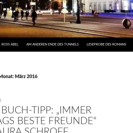
NHALT
ROSS ABEL
AM ANDEREN ENDE DES TUNNELS
LESEPROBE DES ROMANS
 Monat: März 2016
R
BUCH-TIPP: „IMMER
GS BESTE FREUNDE“
AURA SCHROFF