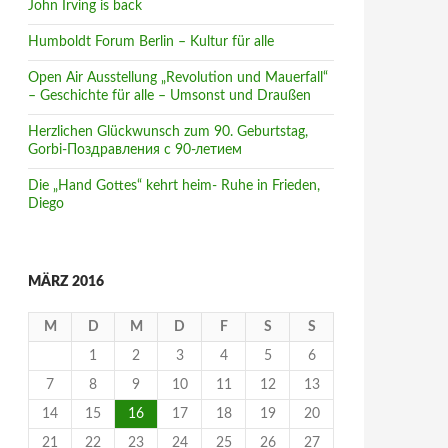
John Irving is back
Humboldt Forum Berlin – Kultur für alle
Open Air Ausstellung „Revolution und Mauerfall“
– Geschichte für alle – Umsonst und Draußen
Herzlichen Glückwunsch zum 90. Geburtstag,
Gorbi-Поздравления с 90-летием
Die „Hand Gottes“ kehrt heim- Ruhe in Frieden,
Diego
MÄRZ 2016
M
D
M
D
F
S
S
1
2
3
4
5
6
7
8
9
10
11
12
13
14
15
16
17
18
19
20
21
22
23
24
25
26
27