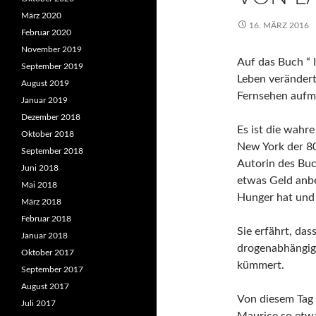
März 2020
16. MÄRZ 2016
Februar 2020
November 2019
Auf das Buch “ 
September 2019
Leben verändert
August 2019
Fernsehen aufm
Januar 2019
Dezember 2018
Es ist die wahr
Oktober 2018
New York der 80
September 2018
Autorin des Buc
Juni 2018
etwas Geld anbet
Mai 2018
Hunger hat und a
März 2018
Februar 2018
Sie erfährt, das
Januar 2018
drogenabhängige
Oktober 2017
kümmert.
September 2017
August 2017
Von diesem Tag 
Juli 2017