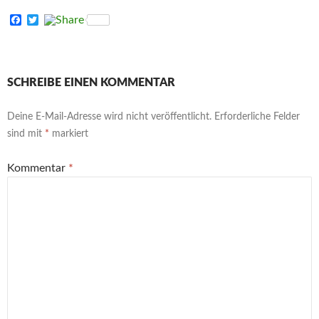
F
T
a
w
c
i
e
t
b
t
o
e
SCHREIBE EINEN KOMMENTAR
o
r
k
Deine E-Mail-Adresse wird nicht veröffentlicht.
Erforderliche Felder
sind mit
*
markiert
Kommentar
*