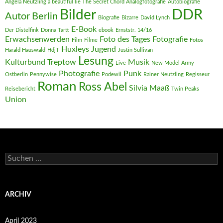
Angela Neutzling a beautiful lie The Secret Chord Analogfotografie
Autobiografie
DDR
Bilder
Autor
Berlin
Biografie
Bizarre
David Lynch
E-Book
Der Distelfink
Donna Tartt
ebook
Ernststr. 14/16
Erwachsenwerden
Foto des Tages
Fotografie
Film
Filme
Fotos
Huxleys
Jugend
Harald Hauswald
HdjT
Justin Sullivan
Lesung
Kulturbund Treptow
Musik
Live
New Model Army
Photografie
Punk
Ostberlin
Pennywise
Podewil
Rainer Neutzling
Regisseur
Roman
Ross Abel
Silvia Maaß
Reisebericht
Twin Peaks
Union
Suchen
nach:
ARCHIV
April 2023