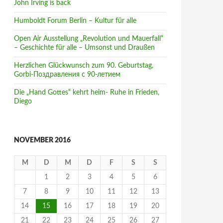
John Irving is back
Humboldt Forum Berlin – Kultur für alle
Open Air Ausstellung „Revolution und Mauerfall“
– Geschichte für alle – Umsonst und Draußen
Herzlichen Glückwunsch zum 90. Geburtstag,
Gorbi-Поздравления с 90-летием
Die „Hand Gottes“ kehrt heim- Ruhe in Frieden,
Diego
NOVEMBER 2016
M
D
M
D
F
S
S
1
2
3
4
5
6
7
8
9
10
11
12
13
14
15
16
17
18
19
20
21
22
23
24
25
26
27