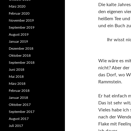
Die kalte Jahre
März 2020
den eigenen vie
Februar 2020
heißem Tee und 
November 2019
und ein Buch z
September 2019
August 2019
Ihr wisst ni
Januar 2019
Dezember 2018
Oktober 2018
Wie wäre es mit
September 2018
nicht? Aber der
Juni 2018
das Dorf, wo W
Mai 2018
Rammstein.
März 2018
Februar 2018
Er hat einfach 
Januar 2018
Das ist sehr wi
Oktober 2017
Vieles habe ich 
September 2017
nach der Wende.
August 2017
Flake mit Feeli
Juli 2017