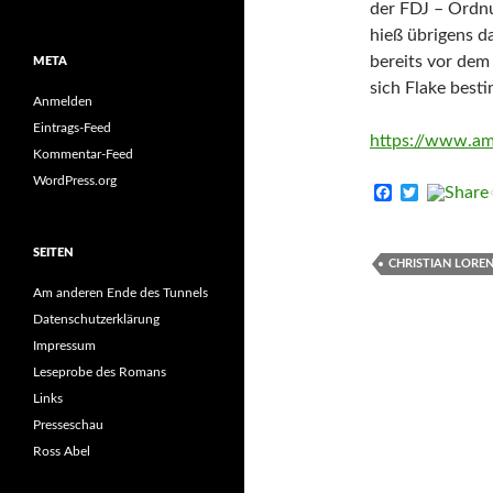
der FDJ – Ordn
hieß übrigens d
bereits vor dem
META
sich Flake best
Anmelden
Eintrags-Feed
https://www.am
Kommentar-Feed
WordPress.org
F
T
a
w
c
i
e
t
SEITEN
b
t
CHRISTIAN LORE
o
e
Am anderen Ende des Tunnels
o
r
k
Datenschutzerklärung
Impressum
Leseprobe des Romans
Links
Presseschau
Ross Abel