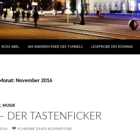
NHALT
ROSS ABEL
AM ANDEREN ENDE DES TUNNELS
LESEPROBE DES ROMANS
 Monat: November 2016
R
,
MUSIK
– DER TASTENFICKER
2016
SCHREIBE EINEN KOMMENTAR