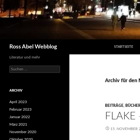
SPRINGE ZUM I
Suchen
Ross Abel Webblog
STARTSEITE
Literatur und mehr
Suchen
nach:
Archiv für den
ARCHIV
April 2023
BEITRÄGE
,
BÜCHE
Februar 2023
FLAKE 
Januar 2022
März 2021
15. NOVEMBER 
November 2020
Oktober 2020