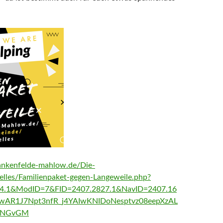
ankenfelde-mahlow.de/Die-
lles/Familienpaket-gegen-Langeweile.php?
7.4.1&ModID=7&FID=2407.2827.1&NavID=2407.16
IwAR1J7Npt3nfR_j4YAIwKNIDoNesptvz08eepXzAL
I-NGvGM