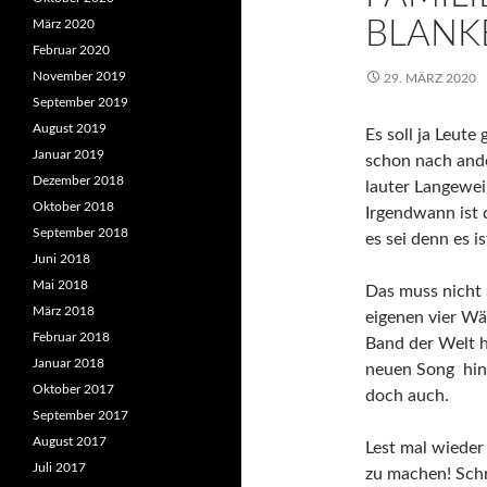
BLANK
März 2020
Februar 2020
November 2019
29. MÄRZ 2020
September 2019
August 2019
Es soll ja Leute
Januar 2019
schon nach and
Dezember 2018
lauter Langeweil
Oktober 2018
Irgendwann ist 
September 2018
es sei denn es i
Juni 2018
Mai 2018
Das muss nicht 
März 2018
eigenen vier Wä
Februar 2018
Band der Welt h
Januar 2018
neuen Song hing
Oktober 2017
doch auch.
September 2017
August 2017
Lest mal wieder
Juli 2017
zu machen! Schr