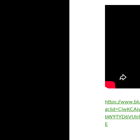
https://www.bl
gclid=CjwKCA
bW9TYD6VUlr
E