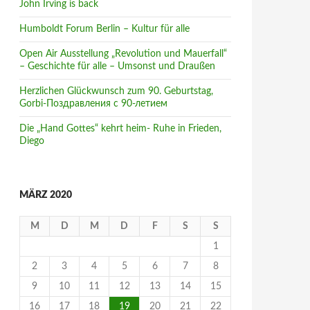
John Irving is back
Humboldt Forum Berlin – Kultur für alle
Open Air Ausstellung „Revolution und Mauerfall“
– Geschichte für alle – Umsonst und Draußen
Herzlichen Glückwunsch zum 90. Geburtstag,
Gorbi-Поздравления с 90-летием
Die „Hand Gottes“ kehrt heim- Ruhe in Frieden,
Diego
MÄRZ 2020
M
D
M
D
F
S
S
1
2
3
4
5
6
7
8
9
10
11
12
13
14
15
16
17
18
19
20
21
22