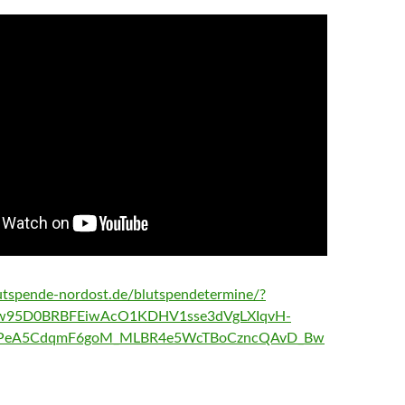
utspende-nordost.de/blutspendetermine/?
jw95D0BRBFEiwAcO1KDHV1sse3dVgLXIqvH-
PeA5CdqmF6goM_MLBR4e5WcTBoCzncQAvD_Bw