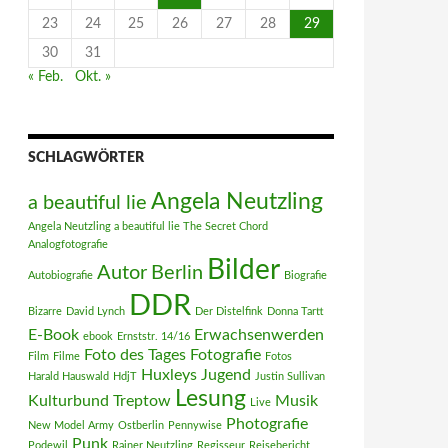
23
24
25
26
27
28
29
30
31
« Feb.
Okt. »
SCHLAGWÖRTER
Angela Neutzling
a beautiful lie
Angela Neutzling a beautiful lie The Secret Chord
Analogfotografie
Bilder
Autor
Berlin
Autobiografie
Biografie
DDR
Bizarre
David Lynch
Der Distelfink
Donna Tartt
E-Book
Erwachsenwerden
ebook
Ernststr. 14/16
Foto des Tages
Fotografie
Film
Filme
Fotos
Huxleys
Jugend
Harald Hauswald
HdjT
Justin Sullivan
Lesung
Kulturbund Treptow
Musik
Live
Photografie
New Model Army
Ostberlin
Pennywise
Punk
Podewil
Rainer Neutzling
Regisseur
Reisebericht