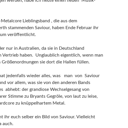
en werden, habe ich heute einen neuen Musik-
Metalcore Lieblingsband , die aus dem
erth stammenden Saviour, haben Ende Februar ihr
um veröffentlicht.
er nur in Australien, da sie in Deutschland
n Vertrieb haben. Unglaublich eigentlich, wenn man
n Größenordnungen sie dort die Hallen füllen.
hat jedenfalls wieder alles, was man von Saviour
nd vor allem, was sie von den anderen Bands
es abhebt: der grandiose Wechselgesang von
rer Stimme zu Bryants Gegröle, von laut zu leise,
rdcore zu knüppelhartem Metal.
ihr euch selber ein Bild von Saviour. Vielleicht
ja auch.