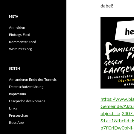
dabei!
META
Anmelden
Eintrags-Feed
Kommentar-Feed
WordPress.org
SEITEN
Am anderen Ende des Tunnels
Datenschutzerklärung
Impressum
https://www.bl
Leseprobe des Romans
Gemeinde/Aktue
Links
object=tx,240
Presseschau
&La=1&fbclid=
Ross Abel
p7fl0riDw0bN