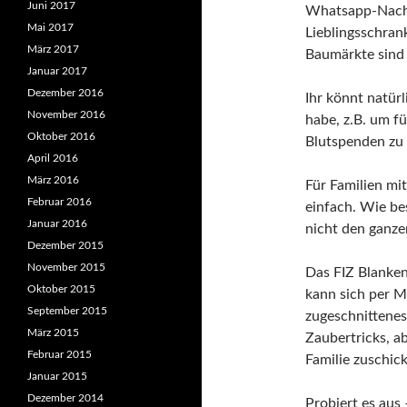
Juni 2017
Whatsapp-Nachr
Mai 2017
Lieblingsschrank
März 2017
Baumärkte sind
Januar 2017
Dezember 2016
Ihr könnt natür
November 2016
habe, z.B. um f
Oktober 2016
Blutspenden zu
April 2016
März 2016
Für Familien mit
Februar 2016
einfach. Wie be
Januar 2016
nicht den ganzen
Dezember 2015
November 2015
Das FIZ Blanken
Oktober 2015
kann sich per Ma
September 2015
zugeschnittenes
März 2015
Zaubertricks, a
Februar 2015
Familie zuschick
Januar 2015
Dezember 2014
Probiert es aus