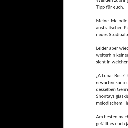
Wänden zubring
Tipp für euch.
Meine Melodic-
australischen P
neues Studioalb
Leider aber wied
weiterhin keine
sieht in welche
„A Lunar Rose“ 
erwarten kann u
desselben Genr
Shontays glaskla
melodischem Ha
Am besten macht 
gefällt es euch 