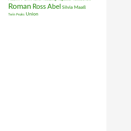
Roman
Ross Abel
Silvia Maaß
Union
Twin Peaks