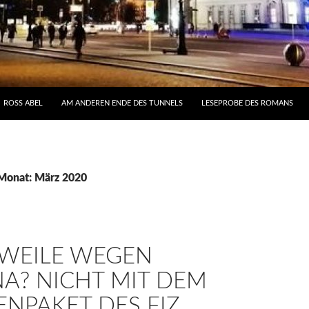
NHALT
ROSS ABEL
AM ANDEREN ENDE DES TUNNELS
LESEPROBE DES ROMANS
 Monat: März 2020
WEILE WEGEN
A? NICHT MIT DEM
ENPAKET DES FIZ