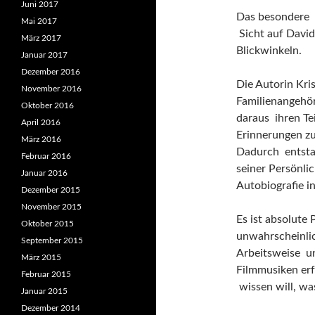
Juni 2017
Das besondere a
Mai 2017
Sicht auf David
März 2017
Blickwinkeln.
Januar 2017
Dezember 2016
Die Autorin Kri
November 2016
Familienangehö
Oktober 2016
daraus ihren Te
April 2016
Erinnerungen zu
März 2016
Dadurch entstan
Februar 2016
seiner Persönli
Januar 2016
Autobiografie i
Dezember 2015
November 2015
Es ist absolute 
Oktober 2015
unwahrscheinlic
September 2015
Arbeitsweise un
März 2015
Filmmusiken erf
Februar 2015
wissen will, was
Januar 2015
Dezember 2014