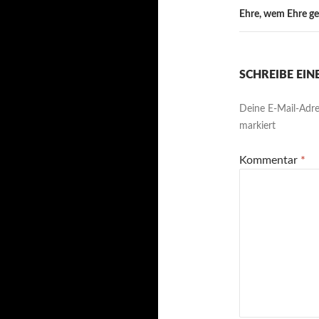
Ehre, wem Ehre ge
SCHREIBE EI
Deine E-Mail-Adres
markiert
Kommentar
*