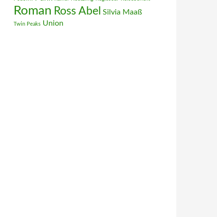
Roman
Ross Abel
Silvia Maaß
Union
Twin Peaks