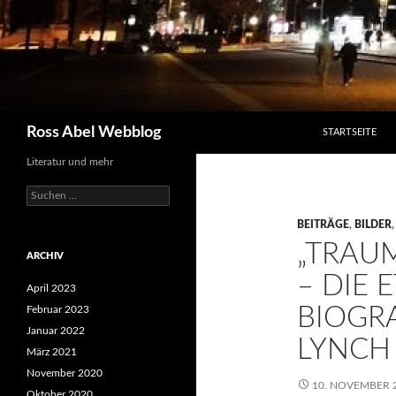
SPRINGE ZUM I
Suchen
Ross Abel Webblog
STARTSEITE
Literatur und mehr
Suchen
nach:
BEITRÄGE
,
BILDER
„TRAUM
ARCHIV
– DIE
April 2023
BIOGRA
Februar 2023
Januar 2022
LYNCH
März 2021
November 2020
10. NOVEMBER 
Oktober 2020