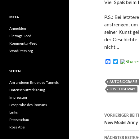
Viel Spaß beim 
P.S.: Bei letzt
META
anstrengen, um
Anmelden
seiner Kunst ge
Eintrags-Feed
der Geschichte 
Kommentar-Feed
nicht…
WordPress.org
F
T
a
w
c
i
SEITEN
e
t
b
t
AUTOBIOGRAFIE
Am anderen Ende des Tunnels
o
e
LOST HIGHWAY
Datenschutzerklärung
o
r
k
Impressum
Leseprobe des Romans
Beitrags-
Links
VORHERIGER BEIT
Presseschau
Navigati
New Model Army –
Ross Abel
NÄCHSTER BEITRA