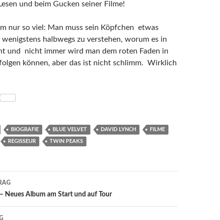
Lesen und beim Gucken seiner Filme!
erem nur so viel: Man muss sein Köpfchen etwas
 wenigstens halbwegs zu verstehen, worum es in
ht und nicht immer wird man dem roten Faden in
folgen können, aber das ist nicht schlimm. Wirklich
BIOGRAFIE
BLUE VELVET
DAVID LYNCH
FILME
REGISSEUR
TWIN PEAKS
RAG
on
 Neues Album am Start und auf Tour
G