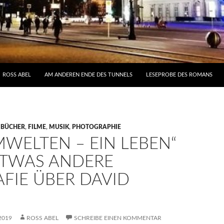
NHALT
ROSS ABEL
AM ANDEREN ENDE DES TUNNELS
LESEPROBE DES ROMANS
,
BÜCHER
,
FILME
,
MUSIK
,
PHOTOGRAPHIE
WELTEN – EIN LEBEN“
 ETWAS ANDERE
FIE ÜBER DAVID
2019
ROSS ABEL
SCHREIBE EINEN KOMMENTAR