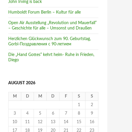
John Irving is back
Humboldt Forum Berlin – Kultur für alle
Open Air Ausstellung „Revolution und Mauerfall“
– Geschichte für alle – Umsonst und Draußen
Herzlichen Glückwunsch zum 90. Geburtstag,
Gorbi-Поздравления с 90-летием
Die „Hand Gottes“ kehrt heim- Ruhe in Frieden,
Diego
AUGUST 2026
M
D
M
D
F
S
S
1
2
3
4
5
6
7
8
9
10
11
12
13
14
15
16
17
18
19
20
21
22
23