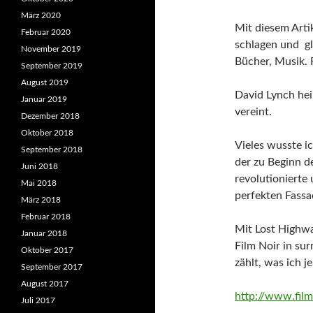
März 2020
Mit diesem Artik
Februar 2020
schlagen und g
November 2019
Bücher, Musik. 
September 2019
August 2019
David Lynch hei
Januar 2019
vereint.
Dezember 2018
Oktober 2018
Vieles wusste ic
September 2018
der zu Beginn d
Juni 2018
revolutionierte 
Mai 2018
perfekten Fass
März 2018
Februar 2018
Mit Lost Highw
Januar 2018
Film Noir in sur
Oktober 2017
zählt, was ich j
September 2017
August 2017
http://www.film
Juli 2017