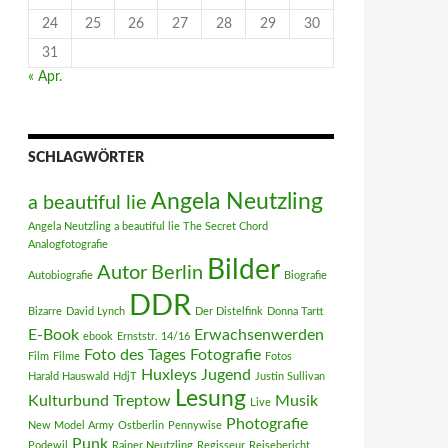
24
25
26
27
28
29
30
31
« Apr.
SCHLAGWÖRTER
Angela Neutzling
a beautiful lie
Angela Neutzling a beautiful lie The Secret Chord
Analogfotografie
Bilder
Autor
Berlin
Autobiografie
Biografie
DDR
Bizarre
David Lynch
Der Distelfink
Donna Tartt
E-Book
Erwachsenwerden
ebook
Ernststr. 14/16
Foto des Tages
Fotografie
Film
Filme
Fotos
Huxleys
Jugend
Harald Hauswald
HdjT
Justin Sullivan
Lesung
Kulturbund Treptow
Musik
Live
Photografie
New Model Army
Ostberlin
Pennywise
Punk
Podewil
Rainer Neutzling
Regisseur
Reisebericht